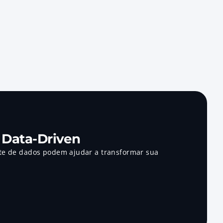
mpo e recursos para bancos, 
es, por meio de plataformas de 
 de laudos técnicos.
 Data-Driven
te de dados podem ajudar a transformar sua 