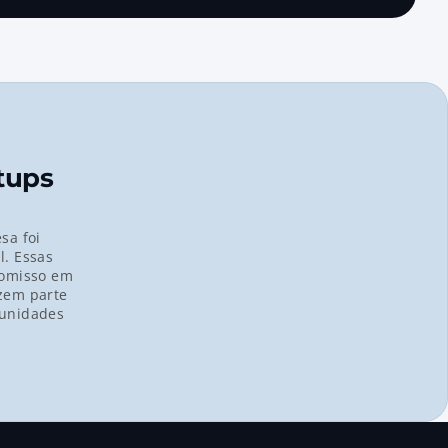
ups 
a foi 
l
. Essas 
omisso em 
zem parte 
unidades 