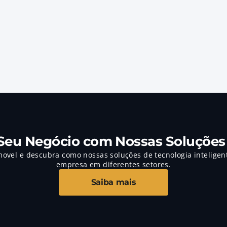
A EEmovel Valuation fornece soluções que otimizam te
fintechs, cooperativas, varejo e engenheiros avaliador
gestão, serviços de avaliação automatizada e execução
Saiba mais
Seu Negócio com Nossas Soluções
movel e descubra como nossas soluções de tecnologia inteligen
empresa em diferentes setores.
Saiba mais