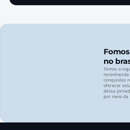
Fomos 
no bras
Temos o orgu
reconhecida 
conquistas r
oferecer sol
dessa jornad
por meio da 