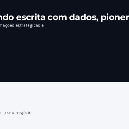
ndo escrita com dados, pione
mações estratégicas e 
r o seu negócio